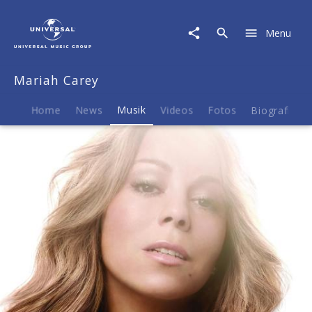
Mariah
Carey
Menu
|
Musik
|
Mariah Carey
I
Want
To
Home
News
Musik
Videos
Fotos
Biografie
Know
What
Love
Is