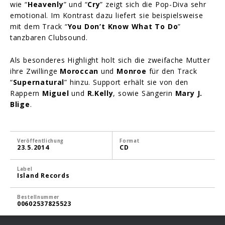
wie “
Heavenly
” und “
Cry
” zeigt sich die Pop-Diva sehr
emotional. Im Kontrast dazu liefert sie beispielsweise
mit dem Track “
You Don’t Know What To Do
”
tanzbaren Clubsound.
Als besonderes Highlight holt sich die zweifache Mutter
ihre Zwillinge
Moroccan
und
Monroe
für den Track
“
Supernatural
” hinzu. Support erhält sie von den
Rappern
Miguel
und
R.Kelly
, sowie Sängerin
Mary J.
Blige
.
Veröffentlichung
Format
23.5.2014
CD
Label
Island Records
Bestellnummer
00602537825523