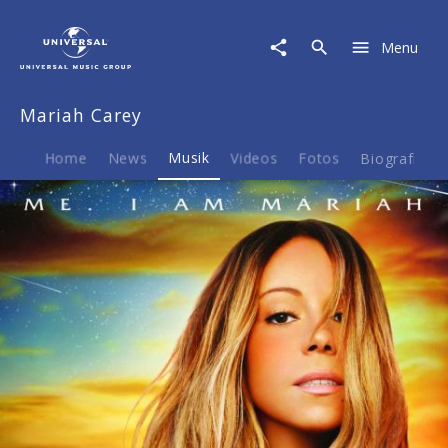
Mariah
Carey
Menu
|
Musik
|
Mariah Carey
Me.
I
Am
Home
News
Musik
Videos
Fotos
Biografie
Mariah...
The
Elusive
Chanteuse