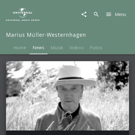
Marius
Müller-
Menu
Westernhagen
|
News
Marius Müller-Westernhagen
Home
News
Musik
Videos
Fotos