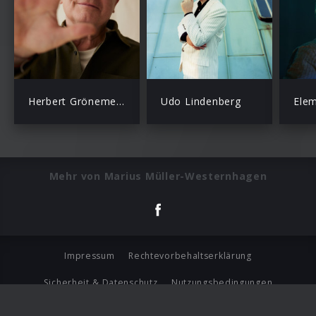
Herbert Grönemeyer
Udo Lindenberg
Elem
Mehr von Marius Müller-Westernhagen
Impressum
Rechtevorbehaltserklärung
Sicherheit & Datenschutz
Nutzungsbedingungen
Journalistenlounge
Für Geschäftspartner