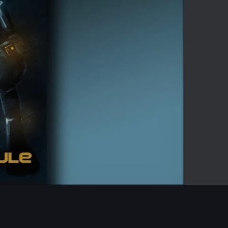
-01:50
Mute
Enter
fullscreen