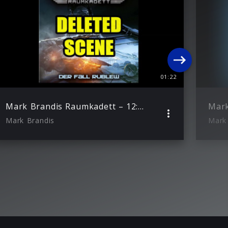
01:22
Mark Brandis Raumkadett – 12: Der Fall Rublew (Deleted Scene)
Mark Brandis
Mark