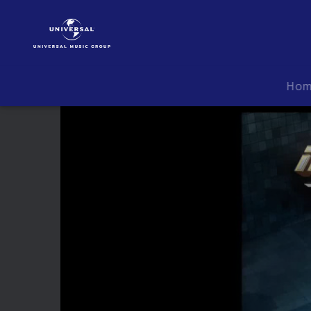
Mark
Brandis
|
Video
|
Ho
Mark
Brandis
Raumkadett
-
03:
Tatort
Astronautenschule
(Hörprobe)