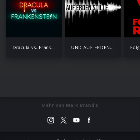
Dracula vs. Frankenstein
UND AUF ERDEN STILLE
Folg
Mehr von Mark Brandis