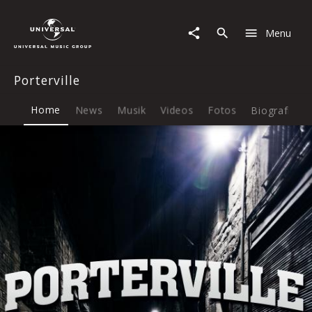
Porterville
|
Menu
Musik
&
Merch
Porterville
Home
News
Musik
Videos
Fotos
Biografie