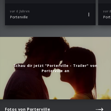
vor 6 Jahren
vor 
Porterville
Port
Schau dir jetzt "Porterville - Trailer" von
Porterville an
Fotos von Porterville