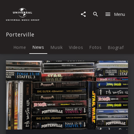
Porterville
|
Menu
News
Porterville
Home
News
Musik
Videos
Fotos
Biografie