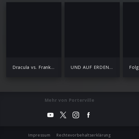
Dracula vs. Frankenstein
UND AUF ERDEN STILLE
Folg
Mehr von Porterville
Impressum
Rechtevorbehaltserklärung