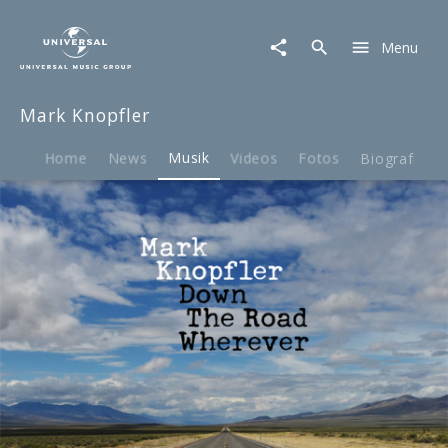
Mark
Knopfler
Menu
|
Musik
|
Mark Knopfler
Down
The
Road
Home
News
Musik
Videos
Fotos
Biografie
Wherever