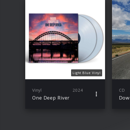
Light Blue Vinyl
Vinyl
2024
CD
One Deep River