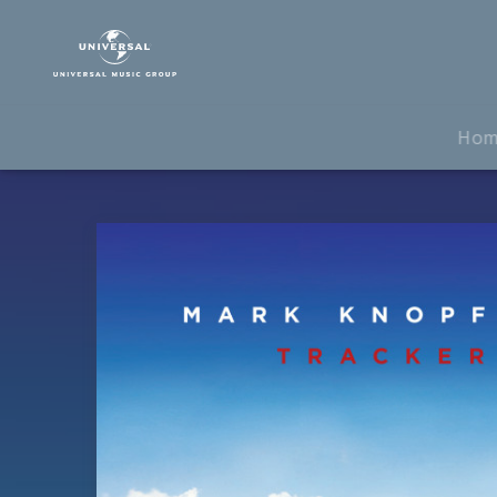
Mark
Knopfler
|
Musik
|
Ho
Tracker