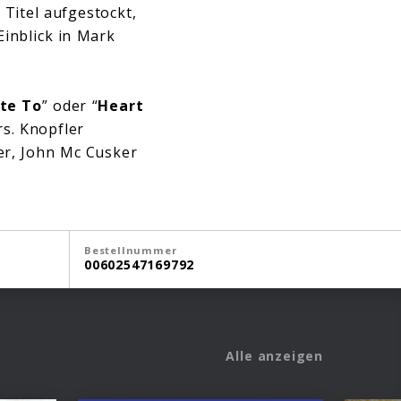
 Titel aufgestockt,
Einblick in Mark
te To
” oder “
Heart
rs. Knopfler
er, John Mc Cusker
Bestellnummer
00602547169792
Alle anzeigen