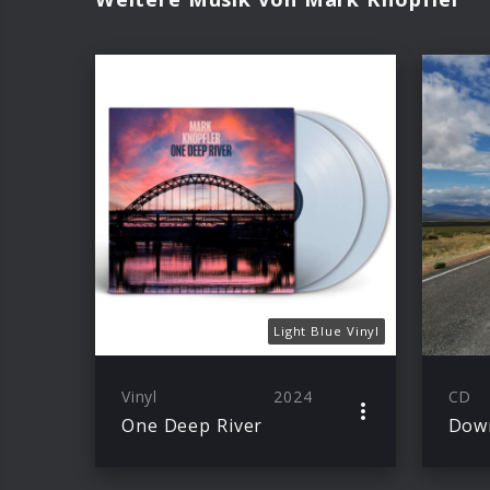
Light Blue Vinyl
Vinyl
2024
CD
One Deep River