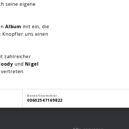
h seine eigene
ein
Album
mit ein, die
t Knopfler uns einen
t zahlreicher
Moody
und
Nigel
vertreten.
Bestellnummer
00602547169822