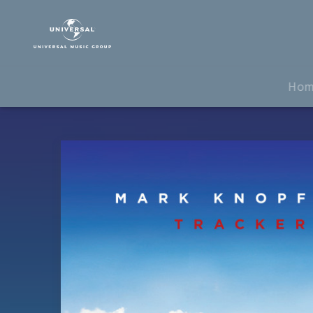
Mark
Knopfler
|
Musik
|
Ho
Tracker