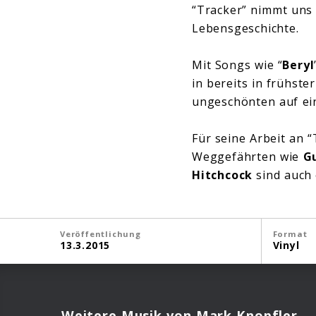
“Tracker” nimmt uns
Lebensgeschichte.
Mit Songs wie “
Beryl
in bereits in frühst
ungeschönten auf ein
Für seine Arbeit an 
Weggefährten wie
G
Hitchcock
sind auch 
Veröffentlichung
Format
13.3.2015
Vinyl
Weitere Musik von Mark Knopfler