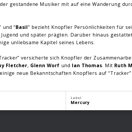
 der gestandene Musiker mit auf eine Wanderung durc
” und “
Basil
” bezieht Knopfler Persönlichkeiten für s
er Jugend und später prägten. Darüber hinaus gestatte
ige unliebsame Kapitel seines Lebens.
“Tracker” versicherte sich Knopfler der Zusammenarbei
uy Fletcher
,
Glenn Worf
und
Ian Thomas
. Mit
Ruth 
einige neue Bekanntschaften Knopflers auf “Tracker” 
Label
Mercury