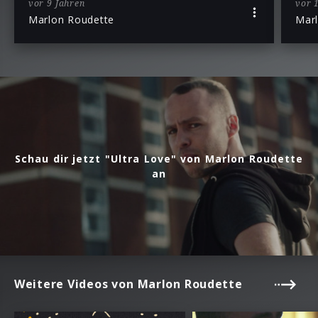
vor 9 Jahren
vor 
Marlon Roudette
Mar
Schau dir jetzt "Ultra Love" von Marlon Roudette
an
Weitere Videos von Marlon Roudette