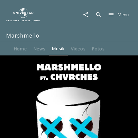
Marshmello
|
Menu
Musik
|
Here
Marshmello
With
Me
Home
News
Musik
Videos
Fotos