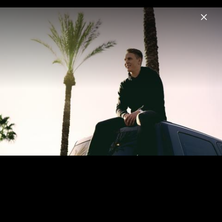
Menu
Martin Jensen
Home
News
Musik
Videos
Fotos
Biografie
Pressebilder 2018