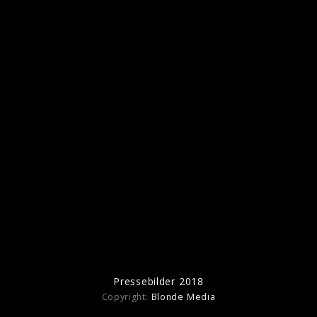
Ähnliche Künstler wie Martin Jensen
Avicii
Martin Solveig
feli
Pressebilder 2018
Copyright:
Blonde Media