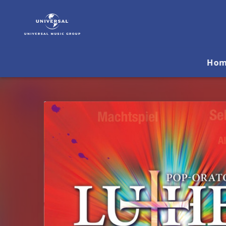
Martin
Luther
|
Musik
&
Ho
Merch