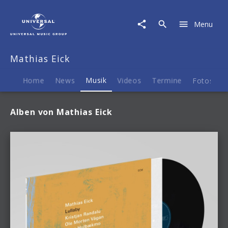
Mathias
Eick
Menu
|
Musik
Mathias Eick
Home
News
Musik
Videos
Termine
Fotos
B
Alben von Mathias Eick