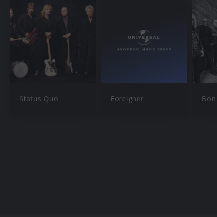
Status Quo
Foreigner
Bon 