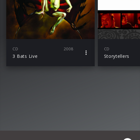
CD
2008
CD
3 Bats Live
Storytellers