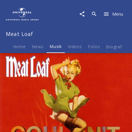
Meat
Loaf
Menu
|
Musik
|
Meat Loaf
Couldn't
Have
Said
Home
News
Musik
Videos
Fotos
Biografie
It
Better