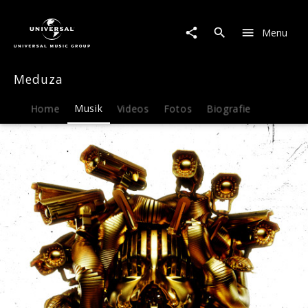
Meduza
|
Menu
Musik
|
Bad
Meduza
Memories
Home
Musik
Videos
Fotos
Biografie