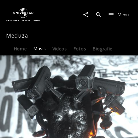
Meduza
|
Menu
Musik
|
Meduza
Meduza
x
Becky
Hill
Home
Musik
Videos
Fotos
Biografie
x
Goodboys
-
Lose
Control