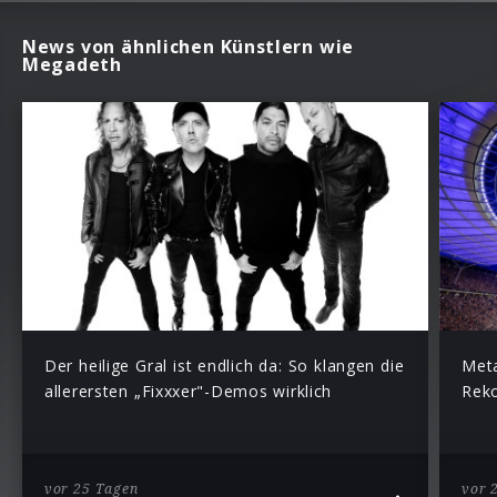
News von ähnlichen Künstlern wie
Megadeth
Der heilige Gral ist endlich da: So klangen die
Meta
allerersten „Fixxxer"-Demos wirklich
Reko
vor 25 Tagen
vor 