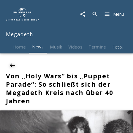
Megadeth
|
Menu
News
|
Von
Megadeth
„Holy
Wars“
bis
Home
News
Musik
Videos
Termine
Fotos
B
„Puppet
Parade“:
So
schließt
Von „Holy Wars“ bis „Puppet
sich
Parade“: So schließt sich der
der
Megadeth
Megadeth Kreis nach über 40
Kreis
Jahren
nach
über
40
Jahren