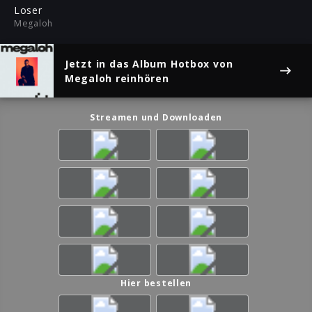
ful
Loser
Megaloh
Jetzt in das Album
Hotbox
von
Megaloh reinhören
Streamen und Downloaden
Hier bestellen