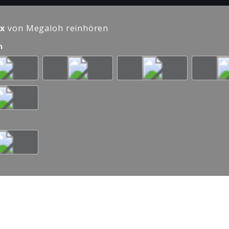
x
von Megaloh reinhören
n