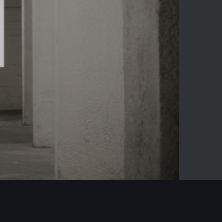
01:11
Mute
Enter
fullscreen