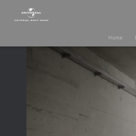
Megaloh
|
Video
|
Metrik
Home
I