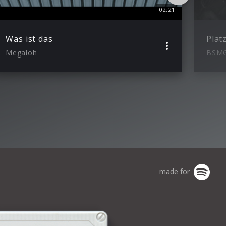
02:21
Was ist das
Plat
Megaloh
BSM