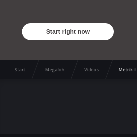
Start
Megaloh
Videos
Metrik I