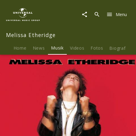
Melissa
Etheridge
Menu
|
Musik
|
Melissa Etheridge
Melissa
Etheridge
Home
News
Musik
Videos
Fotos
Biografie