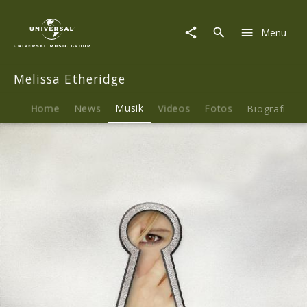
Melissa
Etheridge
Menu
|
Musik
|
Melissa Etheridge
Your
Little
Secret
Home
News
Musik
Videos
Fotos
Biografie