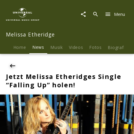
Melissa
Etheridge
Menu
|
News
|
Melissa Etheridge
Jetzt
Melissa
Etheridges
Home
News
Musik
Videos
Fotos
Biografie
Single
"Falling
Up"
holen!
Jetzt Melissa Etheridges Single
“Falling Up” holen!