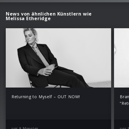
News von ähnlichen Künstlern wie
Melissa Etheridge
Returning to Myself – OUT NOW!
Bran
“Ret
vor 9 Monaten
vor 