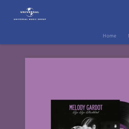
Melody
Gardot
|
Musik
|
Home
Bye
Bye
Blackbird (RSD
2026)