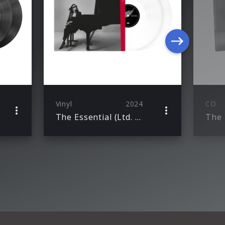
Vinyl
2024
CD
The Essential (Ltd. White 2LP)
The 