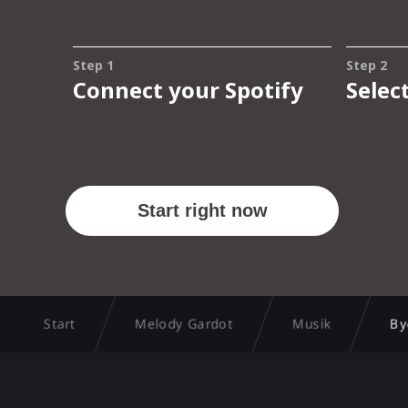
Start
Melody Gardot
Musik
By