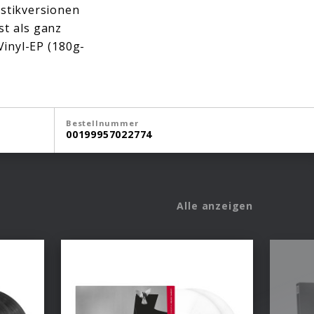
ustikversionen
st als ganz
Vinyl-EP (180g-
Bestellnummer
00199957022774
Alle anzeigen