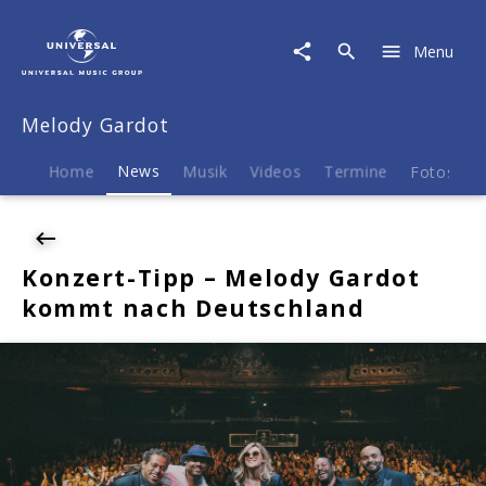
Melody
Gardot
Menu
|
News
|
Melody Gardot
Konzert-
Tipp
-
Home
News
Musik
Videos
Termine
Fotos
B
Melody
Gardot
kommt
nach
Konzert-Tipp – Melody Gardot
Deutschland
kommt nach Deutschland