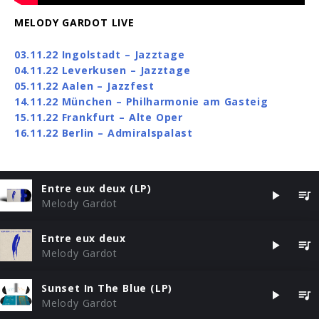
MELODY GARDOT LIVE
03.11.22 Ingolstadt – Jazztage
04.11.22 Leverkusen – Jazztage
05.11.22 Aalen – Jazzfest
14.11.22 München – Philharmonie am Gasteig
15.11.22 Frankfurt – Alte Oper
16.11.22 Berlin – Admiralspalast
Entre eux deux (LP)
Melody Gardot
Entre eux deux
Melody Gardot
Sunset In The Blue (LP)
Melody Gardot