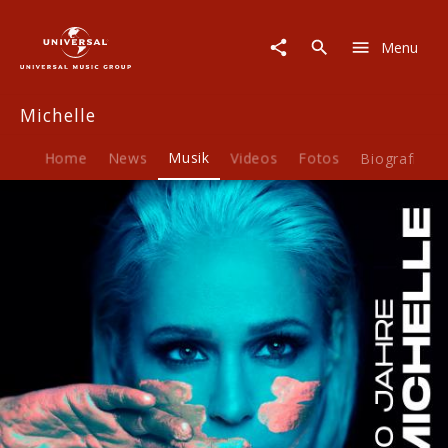
Michelle
|
Menu
Musik
|
30
Michelle
Jahre
Michelle
-
Home
News
Musik
Videos
Fotos
Biografie
Das
war's
noch
nicht!