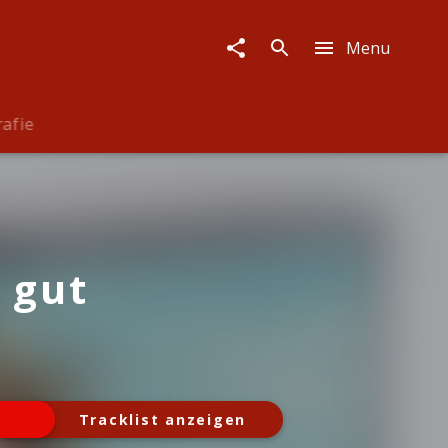
Menu
rafie
 gut
Tracklist anzeigen