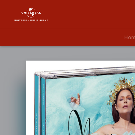
Michelle
|
Musik
|
Anders
Ho
ist
gut