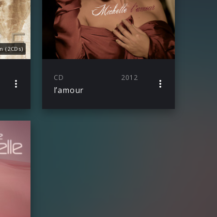
n (2CDs)
CD
2012
l’amour