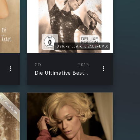
(Deluxe Edition, 2CDs+DVD)
CD
2015
Die Ultimative Best Of – Live