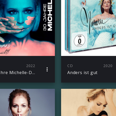
2022
CD
2020
30 Jahre Michelle-Das war’s… noch nicht!(Deluxe)
Anders ist gut