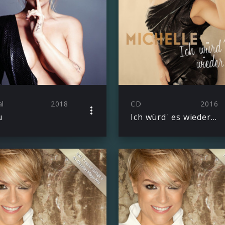
al
2018
CD
2016
u
Ich würd' es wieder tun