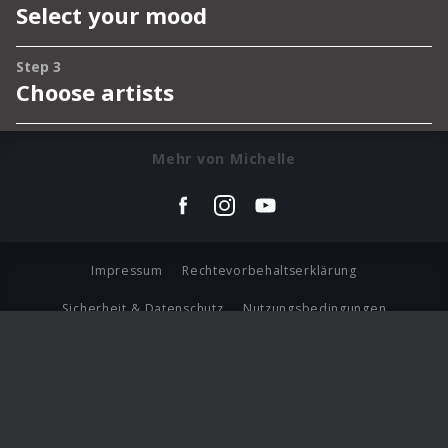
Mehr von Michelle
Impressum
Rechtevorbehaltserklärung
Sicherheit & Datenschutz
Nutzungsbedingungen
Journalistenlounge
Für Geschäftspartner
Barrierefreiheit Statement
© Copyright 2026 Universal Music Group N.V. All Rights
Reserved.