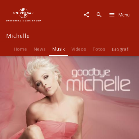
Michelle
|
Menu
Musik
|
Goodbye
Michelle
Michelle
Home
News
Musik
Videos
Fotos
Biografie