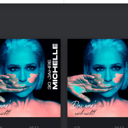
al
2022
CD
2022