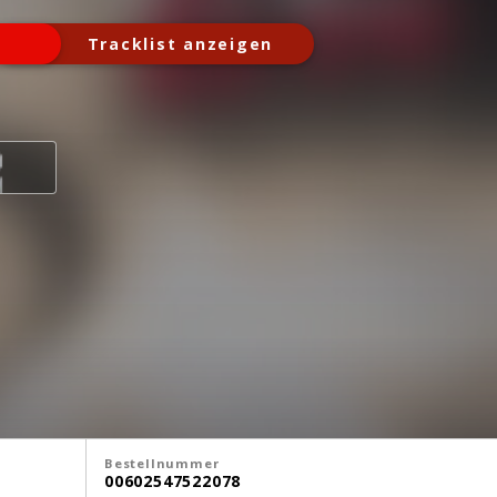
Tracklist anzeigen
Bestellnummer
00602547522078