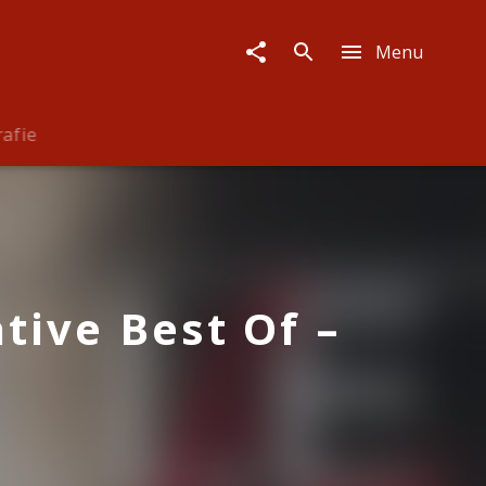
Menu
rafie
tive Best Of –