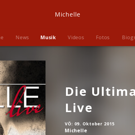
Michelle
me
News
Musik
Videos
Fotos
Biog
Die Ultima
Live
VÖ:
09. Oktober 2015
Michelle