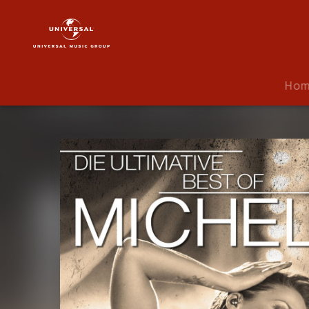
Michelle
|
Musik
|
Die
Ho
Ultimative
Best
Of
-
Live