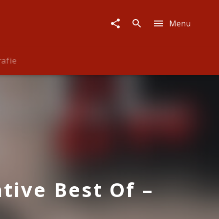
Menu
rafie
tive Best Of –