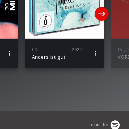
CD
2020
Digit
Anders ist gut
VOR