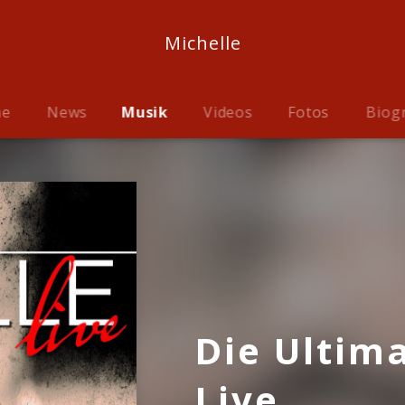
Michelle
me
News
Musik
Videos
Fotos
Biog
Die Ultima
Live