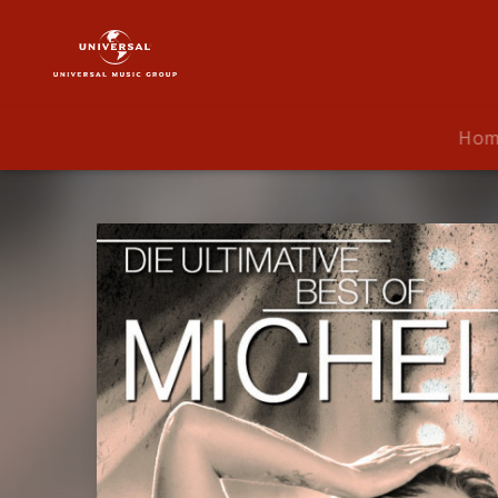
Michelle
|
Musik
|
Die
Ho
Ultimative
Best
Of
-
Live