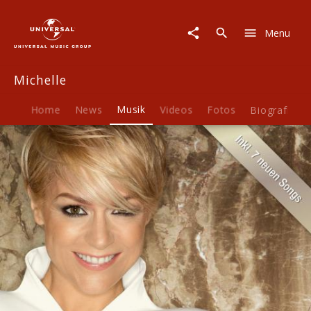
Michelle
|
Menu
Musik
|
Die
Michelle
Ultimative
Best
Of
Home
News
Musik
Videos
Fotos
Biografie