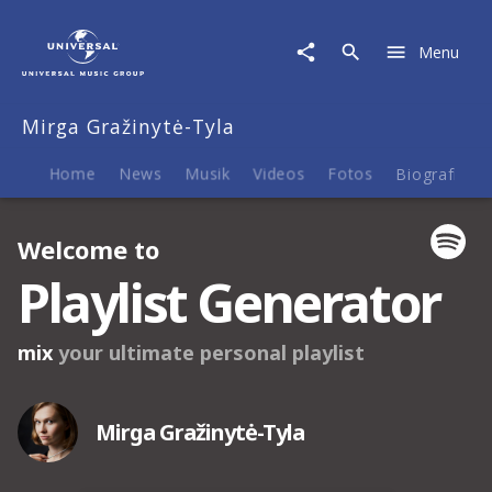
Mirga
Gražinytė-
Menu
Tyla
|
Termine
Mirga Gražinytė-Tyla
Home
News
Musik
Videos
Fotos
Biografie