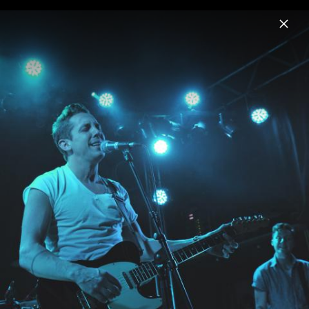
Menu
Mona
Home
News
Musik
Videos
Fotos
Biografie
10.05.2011 - Mona Konzert im Lido (Berlin)