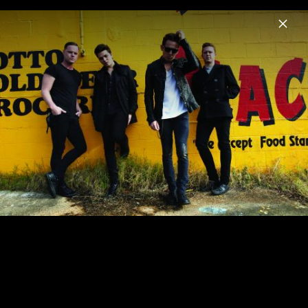
Menu
Mona
Home
News
Musik
Videos
Fotos
Biografie
10.05.2011 - Mona Konzert im Lido (Berlin)