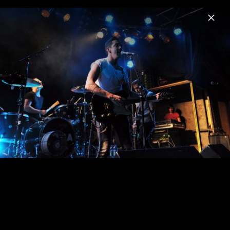
Menu
Mona
Home
News
Musik
Videos
Fotos
Biografie
10.05.2011 - Mona Konzert im Lido (Berlin)