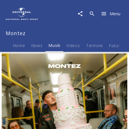
Montez
|
Menu
Musik
|
April
Montez
Home
News
Musik
Videos
Termine
Fotos
B