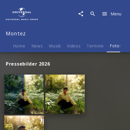
Montez
|
Menu
Fotos
Montez
Home
News
Musik
Videos
Termine
Fotos
B
Pressebilder 2026