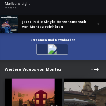
ful
Marlboro Light
Montez
Jetzt in die Single
Herzensmensch
von Montez reinhören
Streamen und Downloaden
Weitere Videos von Montez
03:38