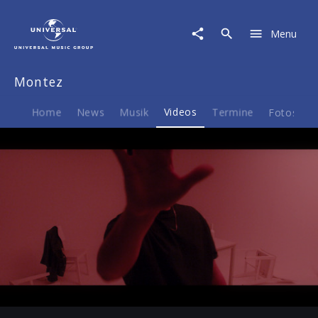
Montez
|
Menu
Video
|
Marlboro
Montez
Light
Home
News
Musik
Videos
Termine
Fotos
B
Play
-02:39
Play
Mute
Ent