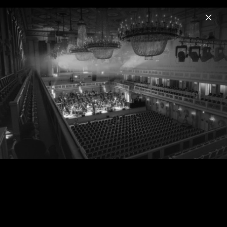
Menu
MoTrip
Home
News
Musik
Videos
Fotos
Biografie
MoTrip X Jimek 2016