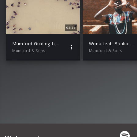
03:38
Mumford Guiding Light Lyric VId_002
Wona feat. Baaba Maal, Beatenberg & The Very Best
Mumford & Sons
Mumford & Sons