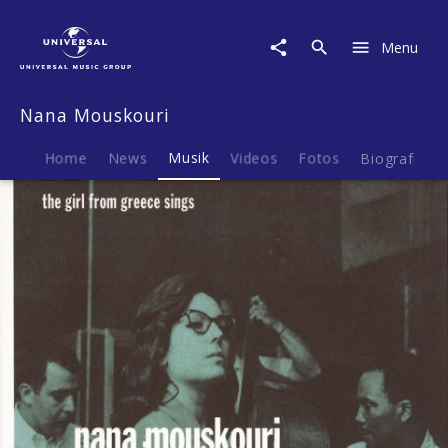
Nana
Mouskouri
Menu
|
Musik
|
Nana Mouskouri
Nana
Mouskouri
In
Home
News
Musik
Videos
Fotos
Biografie
New
York