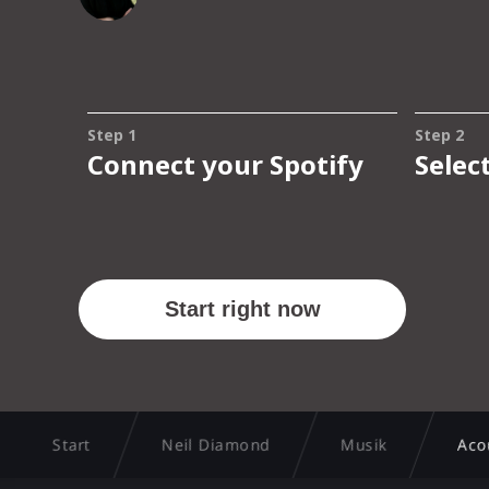
Start
Neil Diamond
Musik
Aco