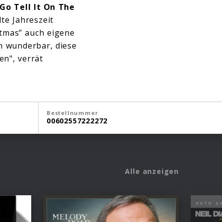
Go Tell It On The
lte Jahreszeit
stmas” auch eigene
ch wunderbar, diese
n", verrät
Bestellnummer
00602557222272
Alle anzeigen