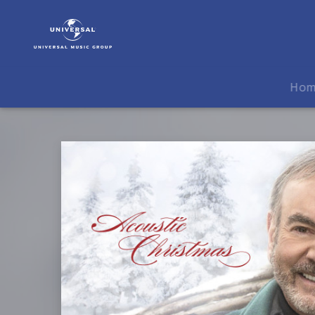
Neil
Diamond
|
Musik
|
Ho
Acoustic
Christmas