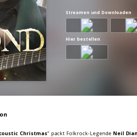
Streamen und Downloaden
Hier bestellen
ion
coustic Christmas
” packt Folkrock-Legende
Neil Dia