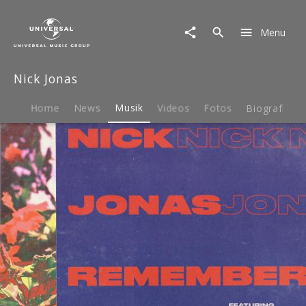
Nick
Jonas
Menu
|
Musik
|
Nick Jonas
Remember
I
Told
Home
News
Musik
Videos
Fotos
Biografie
You
feat.
Anne-
Marie
and
Mike
Posner