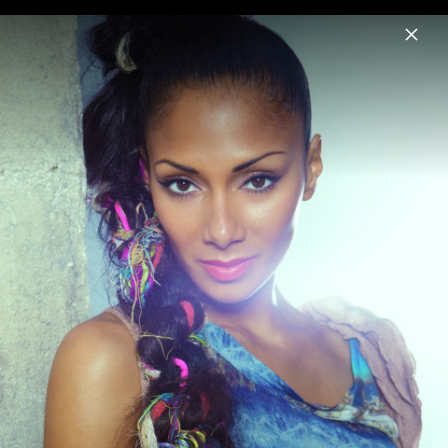
Menu
Nicole Scherzinger
Home
News
Musik
Videos
Fotos
Biografie
Nicole Scherzinger Pressebilder 2011