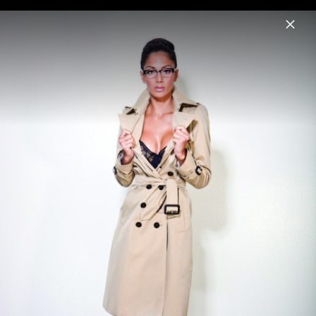
Menu
Nicole Scherzinger
Home
News
Musik
Videos
Fotos
Biografie
Nicole Scherzinger Pressebilder 2011