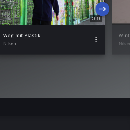
03:18
Weg mit Plastik
Wint
Nilsen
Nilse