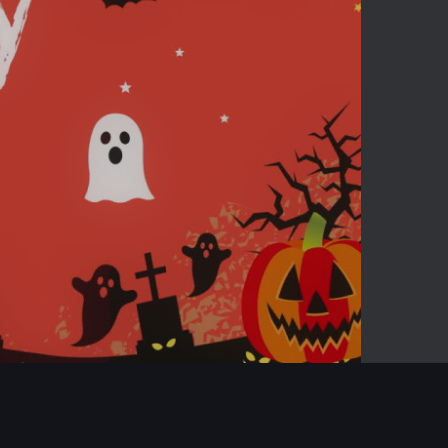
02:44
Mute
Enter
fullscreen