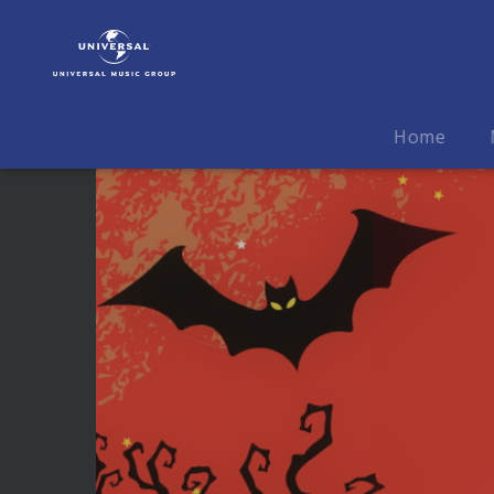
Nilsen
|
Video
|
Gruselparty
Home