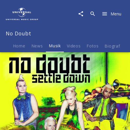
No
Doubt
Menu
|
Musik
|
No Doubt
Settle
Down
Home
News
Musik
Videos
Fotos
Biografie