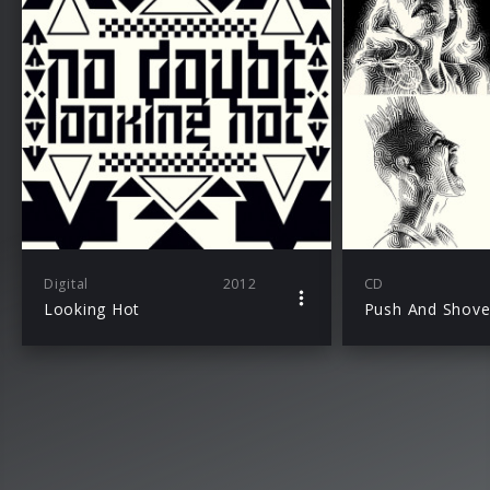
Digital
2012
CD
Looking Hot
Push And Shov